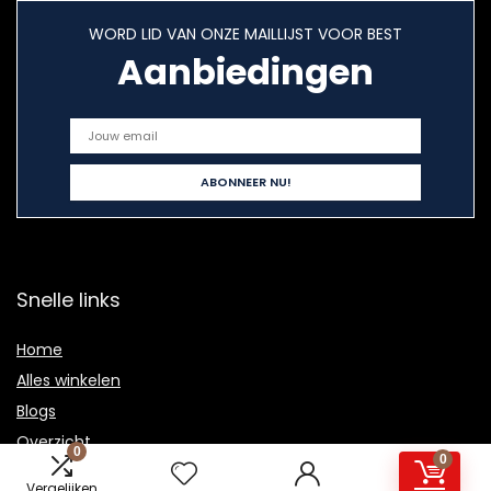
WORD LID VAN ONZE MAILLIJST VOOR BEST
Aanbiedingen
Snelle links
Home
Alles winkelen
Blogs
Overzicht
0
0
Onze webshops
Vergelijken