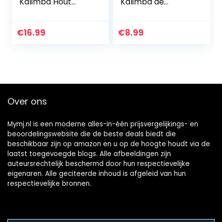
Kalimba Hout
Kalimba de
Mahonie Muzikale
Madera
Goede Accessoire
Profesional, Mini
Hanger Gift
Kalimba Thumb
€
16.99
€
8.99
Piano, Zeer
Geschikt voor…
Over ons
Mymj.nl is een moderne alles-in-één prijsvergelijkings- en
beoordelingswebsite die de beste deals biedt die
beschikbaar zijn op amazon en u op de hoogte houdt via de
laatst toegevoegde blogs. Alle afbeeldingen zijn
auteursrechtelijk beschermd door hun respectievelijke
eigenaren. Alle geciteerde inhoud is afgeleid van hun
respectievelijke bronnen.