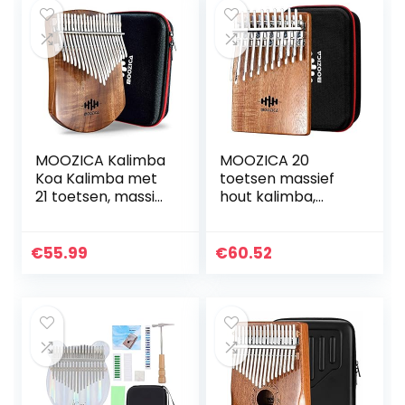
MOOZICA Kalimba
MOOZICA 20
Koa Kalimba met
toetsen massief
21 toetsen, massief
hout kalimba,
houten bord,
dubbellaags 20
professionele
toetsen
Kalimba duimpiano
professionele
€
55.99
€
60.52
Marimba met
Kalimba duim
leerinstructie en
piano met
hoogwaardige
krachtige
draagtas (Acacia
hardcase…
Koa, 21-toetsen)