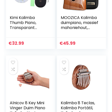
Kimi Kalimba
MOOZICA Kalimba
Thumb Piano,
duimpiano, massief
Transparant
mahoniehout,
gekleurde lichte
professionele
acryl vinger piano,
kalimba marimba
Kalimba 17-tone
met hoogglans
€
32.99
€
45.99
Bear Model, met
afwerking,
hamer…
muziekinstrument
Alnicov 8 Key Mini
Kalimba 8 Teclas,
Vinger Duim Piano
Kalimba Portátil,