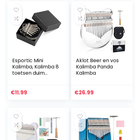
Esportic Mini
Aklot Beer en vos
Kalimba, Kalimba 8
Kalimba Panda
toetsen duim
Kalimba
piano, draagbare
marimbas
prachtige mini
€
11.99
€
26.99
kalimba vinger
duim piano…