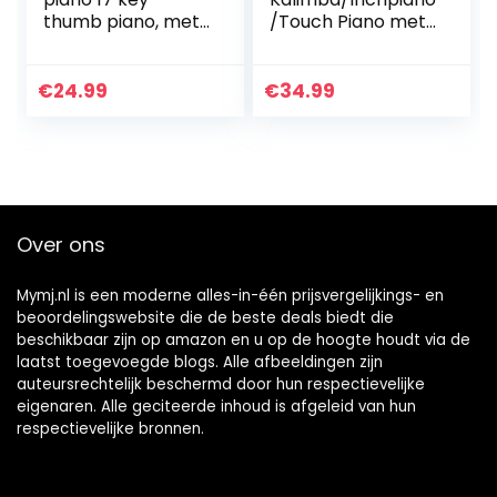
thumb piano, met
/Touch Piano met
pocket tuning
accessoires, 17
hamer leerboek
toetsen Marimba
sticker,
draagbaar
€
24.99
€
34.99
muziekinstrument
instrument voor
cultiveren voor
muziekliefhebbers
muziekliefhebbers
/beginners
kinderen
(massief mahonie)
volwassenen
beginners (C
Over ons
Tune)
Mymj.nl is een moderne alles-in-één prijsvergelijkings- en
beoordelingswebsite die de beste deals biedt die
beschikbaar zijn op amazon en u op de hoogte houdt via de
laatst toegevoegde blogs. Alle afbeeldingen zijn
auteursrechtelijk beschermd door hun respectievelijke
eigenaren. Alle geciteerde inhoud is afgeleid van hun
respectievelijke bronnen.