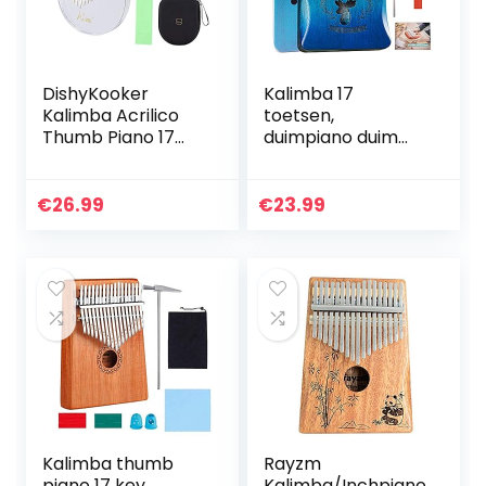
DishyKooker
Kalimba 17
Kalimba Acrilico
toetsen,
Thumb Piano 17
duimpiano duim
tasti con
piano vinger solide
accordatore
kalimba
Martello Gig Bag
instrument, met
€
26.99
€
23.99
Trasparente
leren songboek en
Simpatico gatto
tuning hamer en
Thumb…
stoffen…
Kalimba thumb
Rayzm
piano 17 key
Kalimba/Inchpiano