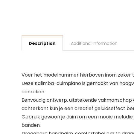
Description
Additional information
Voer het modelnummer hierboven inom zeker te
Deze Kalimba-duimpiano is gemaakt van hoogwaa
aanraken.
Eenvoudig ontwerp, uitstekende vakmanschap en
achterkant kun je een creatief geluidseffect be
Gebruik gewoon je duim om een mooie melodie t
banden.
Draagbare handpalm, comfortabel om te dragen, 