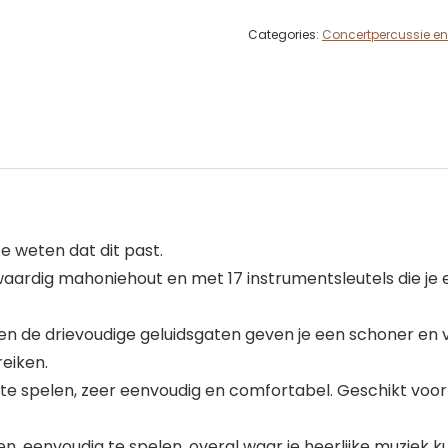
Categories:
Concertpercussie en
 weten dat dit past.
rdig mahoniehout en met 17 instrumentsleutels die je e
 de drievoudige geluidsgaten geven je een schoner en vr
reiken.
e spelen, zeer eenvoudig en comfortabel. Geschikt voor
eenvoudig te spelen, overal waar je heerlijke muziek ku