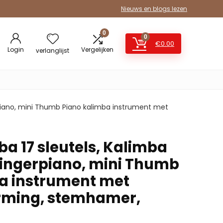
Nieuws en blogs lezen
0
0
€
0.00
Login
Vergelijken
verlanglijst
erpiano, mini Thumb Piano kalimba instrument met
mba 17 sleutels, Kalimba
ingerpiano, mini Thumb
a instrument met
ming, stemhamer,