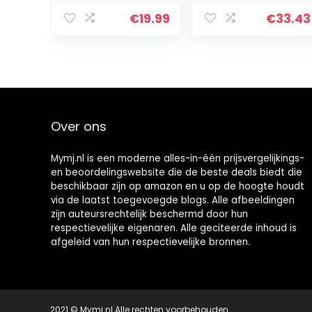
Mahonie
instrument,
Kalimba Houten
mahonie
€
19.99
€
33.43
Vinger Mbira
Afrikaanse
Muziek
Mbira met
Instrument met
professionele
Studie…
vingerbescherm
ing…
Over ons
Mymj.nl is een moderne alles-in-één prijsvergelijkings-
en beoordelingswebsite die de beste deals biedt die
beschikbaar zijn op amazon en u op de hoogte houdt
via de laatst toegevoegde blogs. Alle afbeeldingen
zijn auteursrechtelijk beschermd door hun
respectievelijke eigenaren. Alle geciteerde inhoud is
afgeleid van hun respectievelijke bronnen.
2021 © Mymj.nl Alle rechten voorbehouden