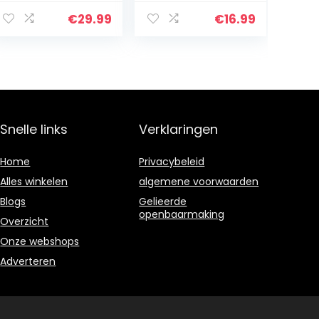
beginners
Muzikale Goede
Professioneel,
Accessoire
€
29.99
€
16.99
Mahoniehout 12
Hanger Gift
Design Styles
Kalimba Mbira
Sanza met
studie-
instructie en
tune hamer
Snelle links
Verklaringen
(Color : Hand
Guard)
Home
Privacybeleid
Alles winkelen
algemene voorwaarden
Blogs
Gelieerde
openbaarmaking
Overzicht
Onze webshops
Adverteren