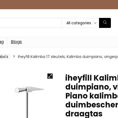
All categories
ag
Blogs
ba's
iheyfill Kalimba 17 sleutels, Kalimba duimpiano, ving
iheyfill Kali
duimpiano, v
Piano kalimb
duimbescher
draagtas