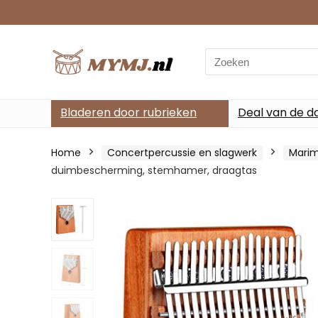
Search
for:
Bladeren door rubrieken
Deal van de d
Home
Concertpercussie en slagwerk
Marim
duimbescherming, stemhamer, draagtas