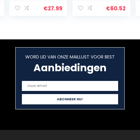
draagbare
toetsen
duimpiano
professionele
€
27.99
€
60.52
Massief houten
Kalimba duim
metalen
piano met
instrument voor
krachtige
muziekliefhebbe
hardcase…
rs Kinderen
Volwassenen
Beginners
WORD LID VAN ONZE MAILLIJST VOOR BEST
sgeschenk
temhamer en
Aanbiedingen
leerinstructies