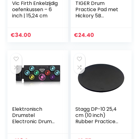
Vic Firth Enkelzijdig
TIGER Drum
oefenkussen – 6
Practice Pad met
inch | 15,24 cm
Hickory 5B
Drumsticks
€
34.00
€
24.40
Elektronisch
Stagg DP-10 25,4
Drumstel
cm (10 inch)
Electronic Drum
Rubber Practice
Set Portable
Pad
Electric Drum