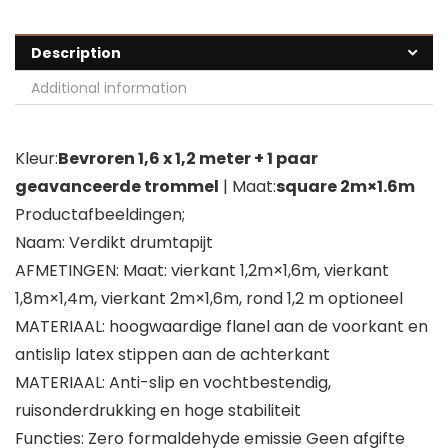
Description
Additional information
Kleur:
Bevroren 1,6 x 1,2 meter + 1 paar
geavanceerde trommel
| Maat:
square 2m×1.6m
Productafbeeldingen;
Naam: Verdikt drumtapijt
AFMETINGEN: Maat: vierkant 1,2m×1,6m, vierkant
1,8m×1,4m, vierkant 2m×1,6m, rond 1,2 m optioneel
MATERIAAL: hoogwaardige flanel aan de voorkant en
antislip latex stippen aan de achterkant
MATERIAAL: Anti-slip en vochtbestendig,
ruisonderdrukking en hoge stabiliteit
Functies: Zero formaldehyde emissie Geen afgifte