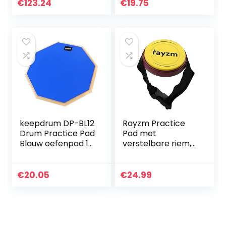
Practice Pad voor
€
123.24
€
19.75
beginners voor
kinderen voor
Kinderen…
keepdrum DP-BL12
Rayzm Practice
Drum Practice Pad
Pad met
Blauw oefenpad 12
verstelbare riem,
inch
draagbaar drum
pad met echte
trommel feel, 4
€
20.05
€
24.99
inch (10,2 cm)
siliconen pad…