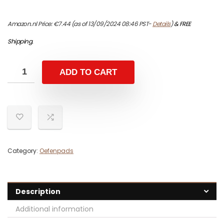
Amazon.nl Price:
€
7.44
(as of 13/09/2024 08:46 PST-
Details
)
&
FREE
Shipping
.
ADD TO CART
Category:
Oefenpads
Description
Additional information