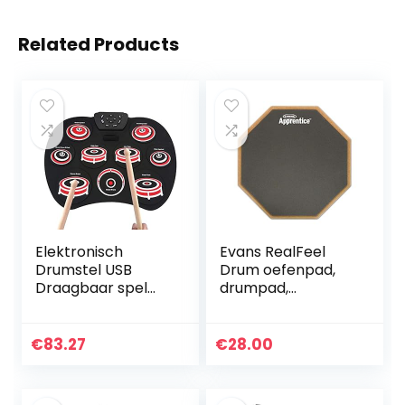
Related Products
Elektronisch
Evans RealFeel
Drumstel USB
Drum oefenpad,
Draagbaar spel
drumpad,
met pedaalbatterij
drummer
voor Beginner
oefenpad, gom
Electronic Drum
rubber, enkelzijdig,
€
83.27
€
28.00
Set voor Kinderen
monteerbare
en…
standaard, 7 inch