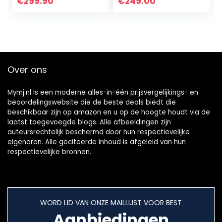
€
299.90
€
249.00
te dragen
Pack, 6 Notes (G3,
trommelpakket…
C4, D4, E4…
Over ons
Mymj.nl is een moderne alles-in-één prijsvergelijkings- en
beoordelingswebsite die de beste deals biedt die
beschikbaar zijn op amazon en u op de hoogte houdt via de
laatst toegevoegde blogs. Alle afbeeldingen zijn
auteursrechtelijk beschermd door hun respectievelijke
eigenaren. Alle geciteerde inhoud is afgeleid van hun
respectievelijke bronnen.
WORD LID VAN ONZE MAILLIJST VOOR BEST
Aanbiedingen