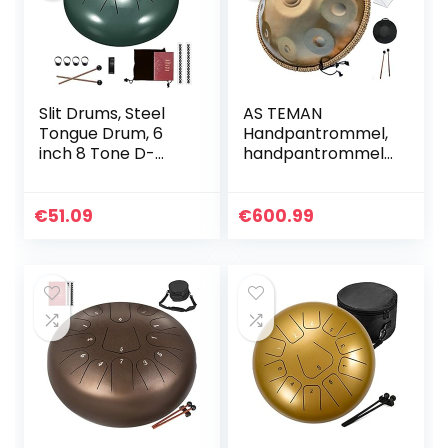
Slit Drums, Steel
AS TEMAN
Tongue Drum, 6
Handpantrommel,
inch 8 Tone D-
handpantrommel,
toets, Handpan
9 noten, 55,9 cm
Drum met
stalen
Drumsticks, Tas,
handtrommel met
€
51.09
€
600.99
Vingerdeksel,
zachte handpan-
Percussie-
zak, 2 handpan-
instrument voor
kleppen,
Muziekconcert,
handpan-
Green
standaard,
stofvrije doek,
goud (440 Hz,
goud)