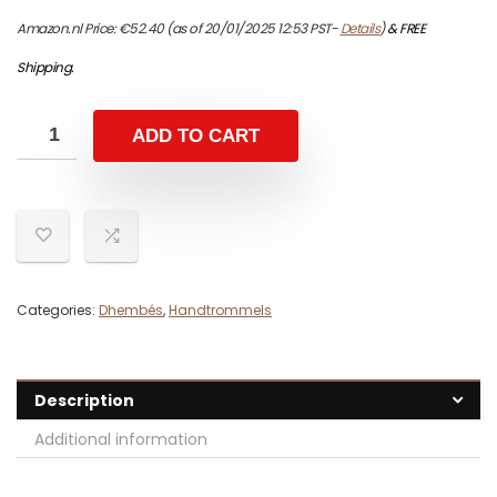
Amazon.nl Price:
€
52.40
(as of 20/01/2025 12:53 PST-
Details
)
&
FREE
Shipping
.
ADD TO CART
Categories:
Dhembés
,
Handtrommels
Description
Additional information