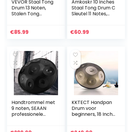
VEVOR Staal Tong
Amkoskr 10 Inches
Drum 13 Noten,
Staal Tong Drum C
Stalen Tong
Sleutel 11 Notes,
Trommel Kastanje
Percussie-
12″, Etherische
Instrument, Stalen
Trommel met
Tongtrommel
€
85.99
€
60.99
Drumstokken/Dra
Hand Pan Drum
agtas Hand Tong
met
drums voor
Mallets/Trommel
Meditatie, Yoga,
Draagtas (Goud)
Zazen,
Muziektherapeute
n, Religieuze
Activiteiten.
Handtrommel met
KKTECT Handpan
9 noten, SEAAN
Drum voor
professionele
beginners, 18 Inch
handpan drum
6 Tone Stalen
handmade, 22 inch
Drum Gemakkelijk
9-tint, gemakkelijk
te dragen Drum