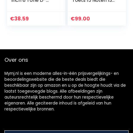
inch 8 Tone D-
Toets 15 Noten 13
toets, Handpan
Inch
Drum met
Handtrommel,
Drumsticks, Tas,
Percussie-
€
38.59
€
99.00
Vingerdeksel,
Instrument
Percussie…
Handpan met
Drumset voor
Muziekeducatie
(Bronzen)
Over ons
Mymj.nl is een moderne alles-in-één prijsvergelijkings- en
beoordelingswebsite die de beste deals biedt die
beschikbaar zijn op amazon en u op de hoogte houdt via de
laatst toegevoegde blogs. Alle afbeeldingen zijn
auteursrechtelijk beschermd door hun respectievelijke
eigenaren. Alle geciteerde inhoud is afgeleid van hun
respectievelijke bronnen.