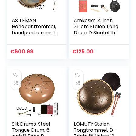
AS TEMAN
Amkoskr 14 Inch
Handpantrommel,
35 cm Stalen Tong
handpantrommel,
Drum D Sleutel 15
9 noten, 55,9 cm
Notities Percussie-
stalen
Instrument Hand
handtrommel met
Pan Drum Met
€
600.99
€
125.00
zachte handpan-
Drum
zak, 2 handpan-
Hamers/Draagtas
kleppen,
(Groen)
handpan-
standaard,
stofvrije doek,
goud (440 Hz,
goud)
Slit Drums, Steel
LOMUTY Stalen
Tongue Drum, 6
Tongtrommel, D-