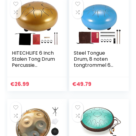
HITECHLIFE 6 Inch
Steel Tongue
Stalen Tong Drum
Drum, 8 noten
Percussie
tongtrommel 6
Instrument D
inch stalen
Major 8 Geluiden
tongtrommel,
met 2 Drumsticks
percussie-
€
26.99
€
49.79
4 Vinger Cover
instrument met
Draagtas en
drum Mallets
Sticker, voor Yoga
vingerafdekking…
Zazen Meditatie