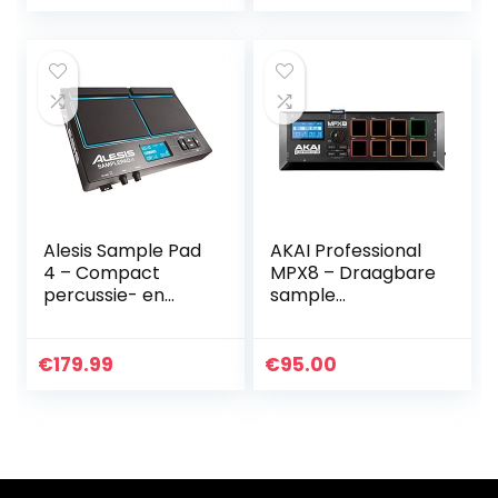
up Power Module
Hoogspanning…
Alesis Sample Pad
AKAI Professional
4 – Compact
MPX8 – Draagbare
percussie- en
sample
sample-
padcontroller met
triggerinstrument
8
met 4
prestatiegerichte
€
179.99
€
95.00
snelheidsgevoelige
aanslaggevoelige
pads, 25
pads, MIDI-
drumgeluiden en
connectiviteit en
SD/SDHC-
ingebouwde SD-
kaartsleuf
kaartsleuf