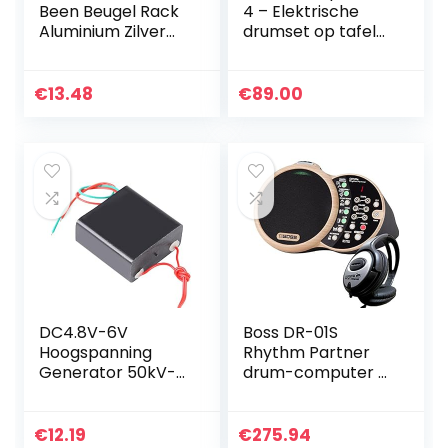
Been Beugel Rack
4 – Elektrische
Aluminium Zilver
drumset op tafel
Tom Been Beugel
met 70
Mount Vervanging
elektronisch/akoe
voor Tom Drum
stische
€
13.48
€
89.00
Set Vervanging:
drumstelgeluiden,
4 pads, batterij…
DC4.8V-6V
Boss DR-01S
Hoogspanning
Rhythm Partner
Generator 50kV-
drum-computer +
800kV Super
keepdrum
Elektrische Arc
hoofdtelefoon
Module, Boost Step
€
12.19
€
275.94