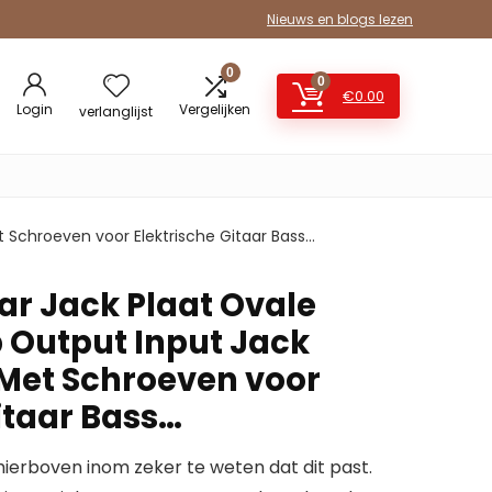
Nieuws en blogs lezen
0
0
€
0.00
Login
Vergelijken
verlanglijst
t Schroeven voor Elektrische Gitaar Bass…
ar Jack Plaat Ovale
p Output Input Jack
 Met Schroeven voor
itaar Bass…
erboven inom zeker te weten dat dit past.