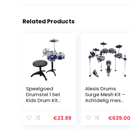
Related Products
Speelgoed
Alesis Drums
Drumstel 1 Set
Surge Mesh Kit –
Kids Drum Kit
Achtdelig mesh
Mini Drum Kit
elektronisch
Speelgoed Voor
drumstel met
Kinderen
385
€
23.99
€
639.00
Draagbare
elektronische /
Praktische Drum
akoestische