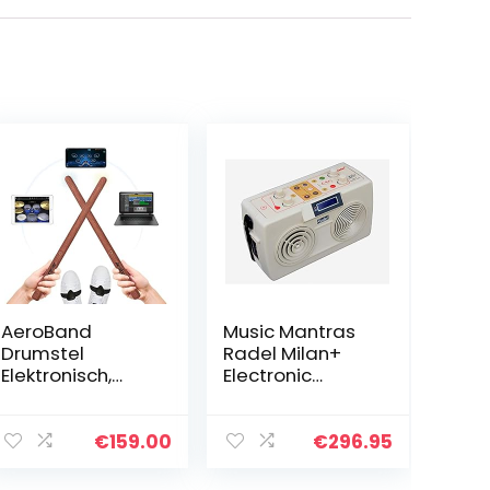
AeroBand
Music Mantras
Drumstel
Radel Milan+
Elektronisch,
Electronic
Virtual Reality E-
Tanpura
Drum Strike
Tabla/electroni
Module,
c
€
159.00
€
296.95
luchttrommel
tanpura/electro
digitale
nic tabla/digital