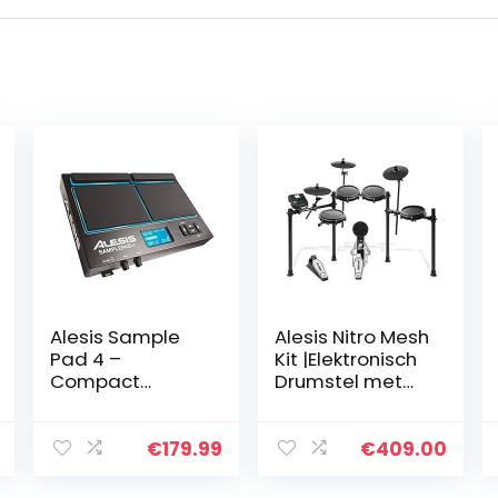
Alesis Sample
Alesis Nitro Mesh
Pad 4 –
Kit |Elektronisch
Compact
Drumstel met
percussie- en
Meshvellen
sample-
Drumpads,
triggerinstrume
Superstevig
€
179.99
€
409.00
nt met 4
Aluminium Rack,
snelheidsgevoel
385 Geluiden, 60