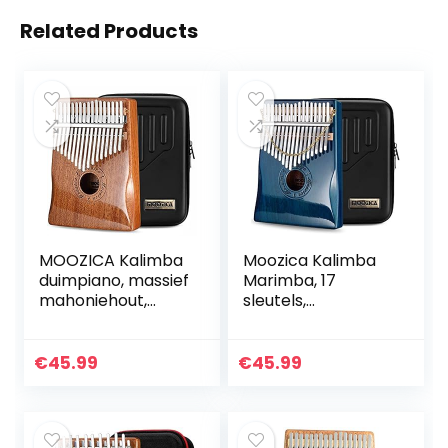
Related Products
MOOZICA Kalimba
Moozica Kalimba
duimpiano, massief
Marimba, 17
mahoniehout,
sleutels,
professionele
hoogwaardige
kalimba marimba
professionele
met hoogglans
vingerduimpiano,
€
45.99
€
45.99
afwerking,
muziekinstrument
muziekinstrument
(mahoniehout-
K17BP)