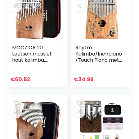
MOOZICA 20
Rayzm
toetsen massief
Kalimba/Inchpiano
hout kalimba,
/Touch Piano met
dubbellaags 20
accessoires, 17
toetsen
toetsen Marimba
professionele
draagbaar
€
60.52
€
34.99
Kalimba duim
instrument voor
piano met
muziekliefhebbers
krachtige
/beginners
hardcase…
(massief mahonie)