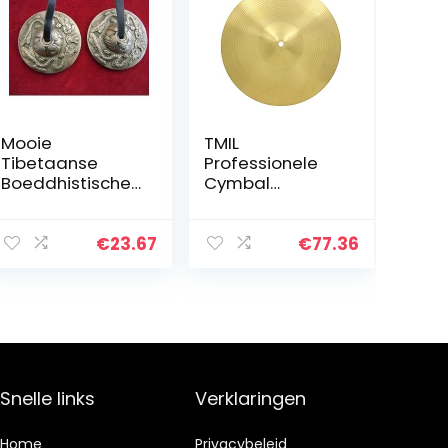
Mooie
TMIL
Tibetaanse
Professionele
Boeddhistische
Cymbal
Hart Chakra
Drummer’s
Tingsha Bekken
Cymbals,
Reik, Ik Ruimte
10/14/18/20 inch
€
23.67
€
77.36
Clearing,
handgemaakte
Meditatie
drumset
Hulpmiddel,
messing bekken,
Muziek; Op…
helder en luid…
Snelle links
Verklaringen
Home
Privacybeleid