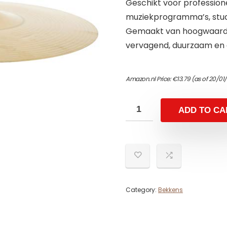
Geschikt voor profession
muziekprogramma’s, stu
Gemaakt van hoogwaardig
vervagend, duurzaam en a
Amazon.nl Price:
€
13.79
(as of 20/01
ADD TO CA
Category:
Bekkens