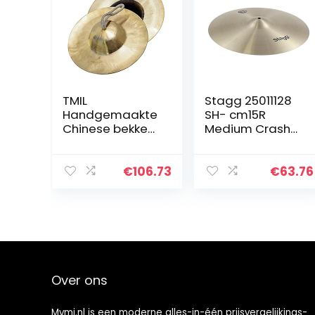
TMIL
Stagg 25011128
Handgemaakte
SH- cm15R
Chinese bekken,
Medium Crash
hoogwaardig
Cymbal 38,1 cm
luide koperen
(15 inch)
volume bekken
€
106.73
€
63.76
grote
instrumentenbe
kken met
duizenden…
Over ons
Mymj.nl is een moderne alles-in-één prijsvergelijkings-