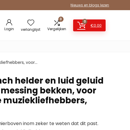
Nieuws en blogs lezen
0
0
€
0.00
Login
Vergelijken
verlanglijst
kliefhebbers, voor…
nch helder en luid geluid
messing bekken, voor
e muziekliefhebbers,
erboven inom zeker te weten dat dit past.