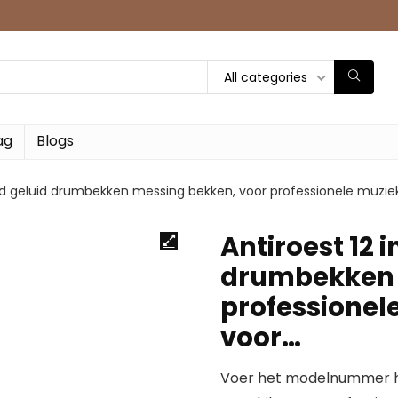
All categories
ag
Blogs
luid geluid drumbekken messing bekken, voor professionele muzie
Antiroest 12 i
drumbekken 
professionel
voor…
Voer het modelnummer hi