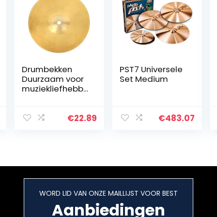
Drumbekken
PST7 Universele
Duurzaam voor
Set Medium
muziekliefhebbe
rs. Voor
drumstel
€
22.89
€
483.07
WORD LID VAN ONZE MAILLIJST VOOR BEST
Aanbiedingen