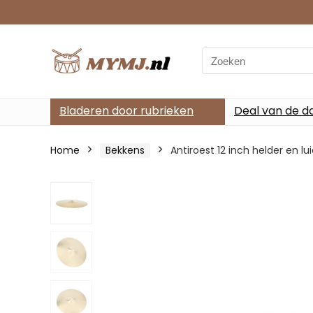
Search
for:
Bladeren door rubrieken
Deal van de d
Home
Bekkens
Antiroest 12 inch helder en 