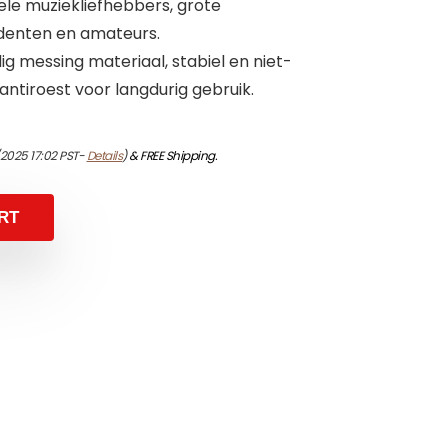
ele muziekliefhebbers, grote
denten en amateurs.
 messing materiaal, stabiel en niet-
ntiroest voor langdurig gebruik.
/2025 17:02 PST-
Details
)
&
FREE Shipping
.
RT