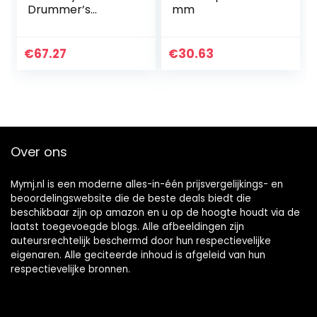
Drummer’s
mm
Cymbals,
10/14/18/20 Inch
Handgemaakte
€
67.27
€
30.63
Drum Set Brass
Cymbal, Heldere
En Luide…
Over ons
Mymj.nl is een moderne alles-in-één prijsvergelijkings- en
beoordelingswebsite die de beste deals biedt die
beschikbaar zijn op amazon en u op de hoogte houdt via de
laatst toegevoegde blogs. Alle afbeeldingen zijn
auteursrechtelijk beschermd door hun respectievelijke
eigenaren. Alle geciteerde inhoud is afgeleid van hun
respectievelijke bronnen.