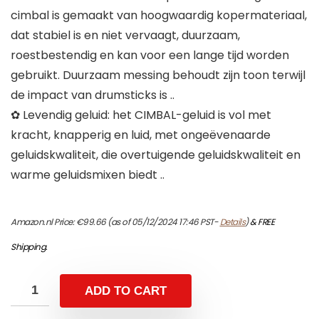
cimbal is gemaakt van hoogwaardig kopermateriaal,
dat stabiel is en niet vervaagt, duurzaam,
roestbestendig en kan voor een lange tijd worden
gebruikt. Duurzaam messing behoudt zijn toon terwijl
de impact van drumsticks is ..
✿ Levendig geluid: het CIMBAL-geluid is vol met
kracht, knapperig en luid, met ongeëvenaarde
geluidskwaliteit, die overtuigende geluidskwaliteit en
warme geluidsmixen biedt ..
Amazon.nl Price:
€
99.66
(as of 05/12/2024 17:46 PST-
Details
)
&
FREE
Shipping
.
ADD TO CART