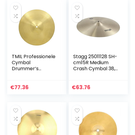
TMIL Professionele
Stagg 25011128 SH-
Cymbal
cm15R Medium
Drummer’s
Crash Cymbal 38,1
Cymbals,
cm (15 inch)
10/14/18/20 inch
handgemaakte
€
77.36
€
63.76
drumset messing
bekken, helder en
luid…