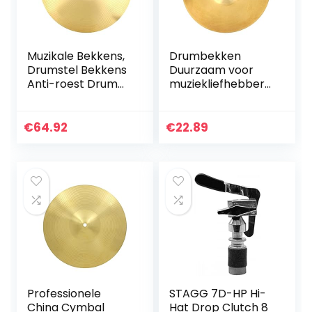
Muzikale Bekkens,
Drumbekken
Drumstel Bekkens
Duurzaam voor
Anti-roest Drum
muziekliefhebbers.
Bekkens
Voor drumstel
Duurzaam voor
Grote
€
64.92
€
22.89
Muziekprogramma
’s voor Drummer
voor Drum…
Professionele
STAGG 7D-HP Hi-
China Cymbal
Hat Drop Clutch 8