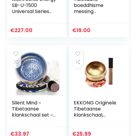
SB-U-1500
boeddhisme
Universal Series
messing
klankschaal set (3
klankschaal met
stuks)
houten spits geluid
genezing
€
227.00
€
19.00
meditatie
Silent Mind ~
EKKONG Originele
Tibetaanse
Tibetaanse
klankschaal set ~
klankschaal,
Met dubbelzijdige
handgemaakte
hamer en zijden
klankschaal, set
kussentje ~
klankschalen met
€
33.97
€
25.99