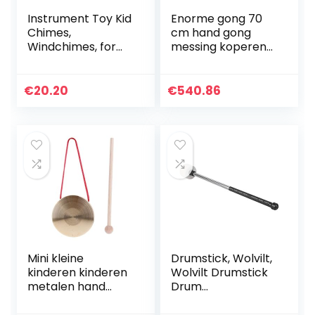
Instrument Toy Kid
Enorme gong 70
Chimes,
cm hand gong
Windchimes, for
messing koperen
Music cadeau voor
kapel opera
lesmateriaal voor
percussie met
muziekonderwijs
ronde spel hamer
€
20.20
€
540.86
voor
overmaatse
amateurprestaties
muziekinstrument
en…
Mini kleine
Drumstick, Wolvilt,
kinderen kinderen
Wolvilt Drumstick
metalen hand
Drum
bekken gong band
Hamerstokken
percussie muziek
Percussie-