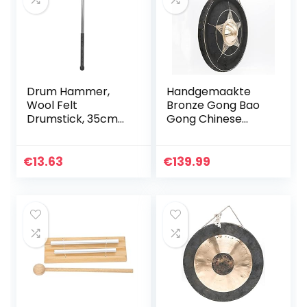
Drum Hammer,
Handgemaakte
Wool Felt
Bronze Gong Bao
Drumstick, 35cm
Gong Chinese
75g basdrums
Gongs, traditionele
voor militaire band
percussie-
muziekinstrument
€
13.63
€
139.99
met hamer,
cadeau voor
yogo…