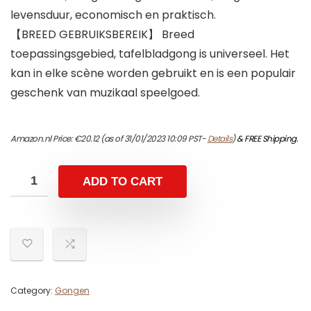
levensduur, economisch en praktisch.
【BREED GEBRUIKSBEREIK】 Breed
toepassingsgebied, tafelbladgong is universeel. Het
kan in elke scène worden gebruikt en is een populair
geschenk van muzikaal speelgoed.
Amazon.nl Price:
€
20.12
(as of 31/01/2023 10:09 PST-
Details
)
&
FREE Shipping
.
ADD TO CART
Category:
Gongen