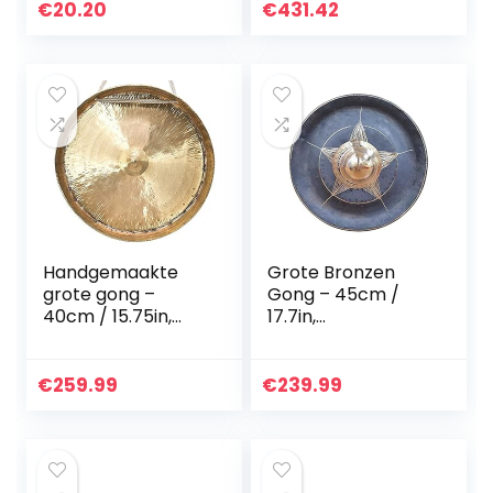
muziekonderwijs
muziekinstrument
€
20.20
€
431.42
voor
en peuter
amateurprestaties
speelgoed 65cm
gong…
Handgemaakte
Grote Bronzen
grote gong –
Gong – 45cm /
40cm / 15.75in,
17.7in,
Chinese gongs,
handgemaakte
traditionele
Chinese gongs,
percussie-
traditionele
€
259.99
€
239.99
muziekinstrument
percussie-
met hamer,
muziekinstrument
cadeau voor…
met hamer…