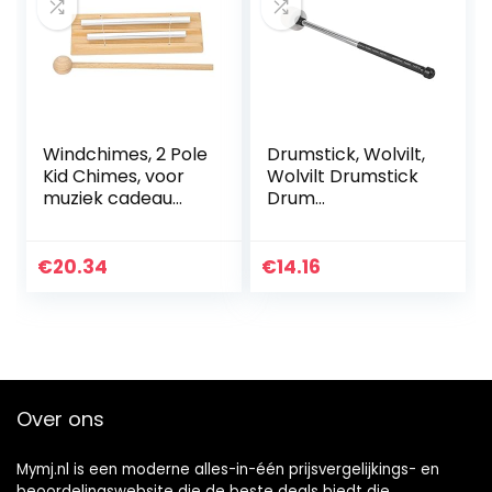
Windchimes, 2 Pole
Drumstick, Wolvilt,
Kid Chimes, voor
Wolvilt Drumstick
muziek cadeau
Drum
voor lesmateriaal
Hamerstokken
Percussie-
instrument
€
20.34
€
14.16
Accessoire voor
Militaire Band
Over ons
Mymj.nl is een moderne alles-in-één prijsvergelijkings- en
beoordelingswebsite die de beste deals biedt die