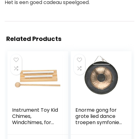
Het is een goed cadeau speelgoed.
Related Products
Instrument Toy Kid
Enorme gong for
Chimes,
grote lied dance
Windchimes, for
troepen symfonie
Music cadeau voor
orkest zingende
lesmateriaal voor
kommen