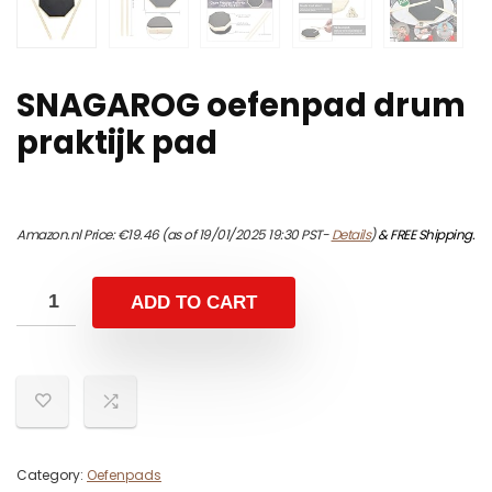
SNAGAROG oefenpad drum
praktijk pad
Amazon.nl Price:
€
19.46
(as of 19/01/2025 19:30 PST-
Details
)
&
FREE Shipping
.
ADD TO CART
Category:
Oefenpads