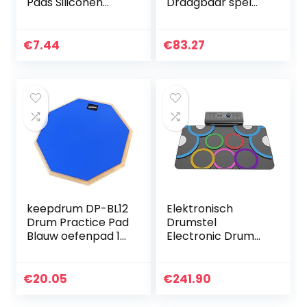
Pads Siliconen
Draagbaar spel
Drums Silencer
met pedaalbatterij
Voor Drums Tone
voor Beginner
Control-Clear
Electronic Drum
€
7.44
€
83.27
Set voor Kinderen
en…
keepdrum DP-BL12
Elektronisch
Drum Practice Pad
Drumstel
Blauw oefenpad 12
Electronic Drum
inch
Set, Bluetooth
Hand Roll
Percussion
€
20.05
€
241.90
Instrument voor
beginners voor