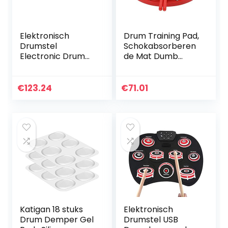
Elektronisch
Drum Training Pad,
Drumstel
Schokabsorberen
Electronic Drum
de Mat Dumb
Set Portable
Drum Pad
Electric Drum
Drumsticks voor
Practice Pad voor
Outdoor voor
€
123.24
€
71.01
beginners voor
Familie (rood)
kinderen voor
Kinderen…
Katigan 18 stuks
Elektronisch
Drum Demper Gel
Drumstel USB