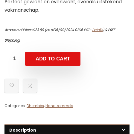
Perfect gewicht en evenwicht, evenals uitstekend
vakmanschap.
Amazon.nl Price:
€
23.89
(as of 16/09/2024 03:16 PST-
Details
)
&
FREE
Shipping
.
ADD TO CART
Categories:
Dhembés
,
Handtrommels
Description