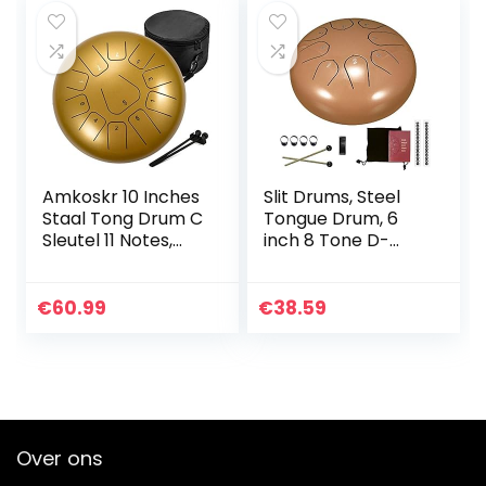
Drumset voor
Muziekeducatie
(Bronzen)
Amkoskr 10 Inches
Slit Drums, Steel
Staal Tong Drum C
Tongue Drum, 6
Sleutel 11 Notes,
inch 8 Tone D-
Percussie-
toets, Handpan
Instrument, Stalen
Drum met
Tongtrommel
Drumsticks, Tas,
€
60.99
€
38.59
Hand Pan Drum
Vingerdeksel,
met
Percussie…
Mallets/Trommel
Draagtas (Goud)
Over ons