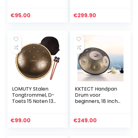
Percussie-
handpan drum
Instrument, Stalen
handmade, 22 inch
Tongtrommel
9-tint, gemakkelijk
€
95.00
€
299.90
Hand Pan Drum
te dragen
met
trommelpakket…
Mallets/Trommel
Draagtas(Donkerb
lauw)
LOMUTY Stalen
KKTECT Handpan
Tongtrommel, D-
Drum voor
Toets 15 Noten 13
beginners, 18 Inch
Inch
6 Tone Stalen
Handtrommel,
Drum Gemakkelijk
Percussie-
te dragen Drum
€
99.00
€
249.00
Instrument
Pack, 6 Notes (G3,
Handpan met
C4, D4, E4…