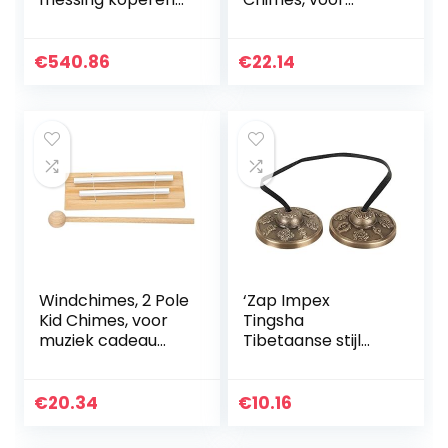
kapel opera
amateurprestaties
percussie met
voor muzikaal
ronde spel hamer
onderwijs voor
€
540.86
€
22.14
overmaatse
lesmateriaal voor
muziekinstrument
muziekcadeau
en…
Windchimes, 2 Pole
‘Zap Impex
Kid Chimes, voor
Tingsha
muziek cadeau
Tibetaanse stijl
voor lesmateriaal
Meditatie Bell 2.1 8
Lucky Symbolen
reliëf
€
20.34
€
10.16