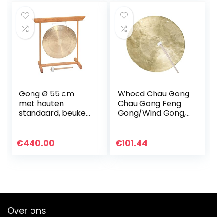
Gong Ø 55 cm
Whood Chau Gong
met houten
Chau Gong Feng
standaard, beuken
Gong/Wind Gong,
en klepel
geweldig geluid,
inclusief
houten/katoenen
€
440.00
€
101.44
klossen,30cm
Over ons