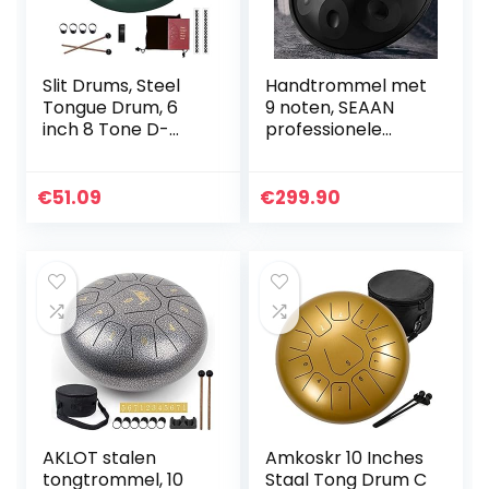
Slit Drums, Steel
Handtrommel met
Tongue Drum, 6
9 noten, SEAAN
inch 8 Tone D-
professionele
toets, Handpan
handpan drum
Drum met
handmade, 22 inch
Drumsticks, Tas,
9-tint, gemakkelijk
€
51.09
€
299.90
Vingerdeksel,
te dragen
Percussie-
trommelpakket…
instrument voor
Muziekconcert,
Green
AKLOT stalen
Amkoskr 10 Inches
tongtrommel, 10
Staal Tong Drum C