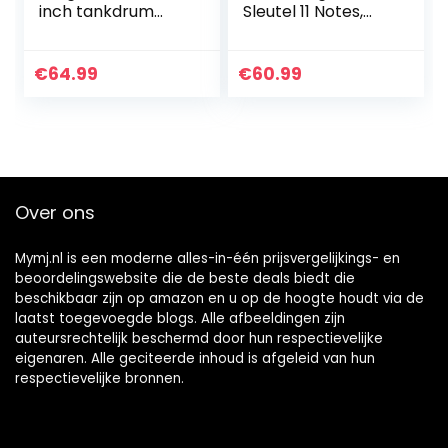
inch tankdrum
Sleutel 11 Notes,
met 11 noten C-
Percussie-
toets Percussie
Instrument, Stalen
stalen drumstel
Tongtrommel
€
64.99
€
60.99
met drumhamers
Hand Pan Drum
Notitiestickers
met
Vingerplectra
Mallets/Trommel
Malletbeugel en
Draagtas (Goud)
hoes
Over ons
Mymj.nl is een moderne alles-in-één prijsvergelijkings- en
beoordelingswebsite die de beste deals biedt die
beschikbaar zijn op amazon en u op de hoogte houdt via de
laatst toegevoegde blogs. Alle afbeeldingen zijn
auteursrechtelijk beschermd door hun respectievelijke
eigenaren. Alle geciteerde inhoud is afgeleid van hun
respectievelijke bronnen.