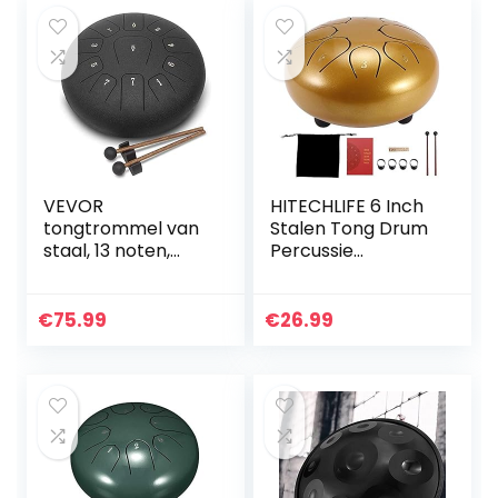
VEVOR
HITECHLIFE 6 Inch
tongtrommel van
Stalen Tong Drum
staal, 13 noten,
Percussie
trommel met
Instrument D
tong, zwart, 12 inch,
Major 8 Geluiden
tong drum mini
met 2 Drumsticks
€
75.99
€
26.99
percussie-
4 Vinger Cover
instrument
Draagtas en
Sticker, voor Yoga
Zazen Meditatie