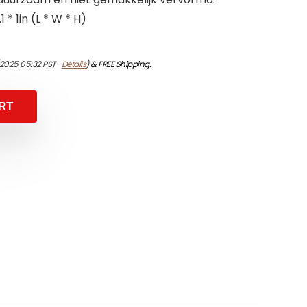
 * 1in (L * W * H)
/2025 05:32 PST-
Details
)
&
FREE Shipping
.
RT