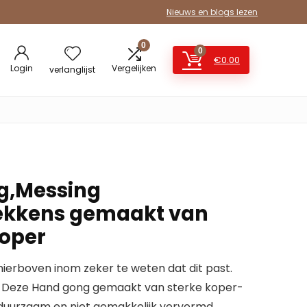
Nieuws en blogs lezen
0
0
€
0.00
Login
Vergelijken
verlanglijst
g,Messing
kkens gemaakt van
koper
erboven inom zeker te weten dat dit past.
l: Deze Hand gong gemaakt van sterke koper-
, duurzaam en niet gemakkelijk vervormd.