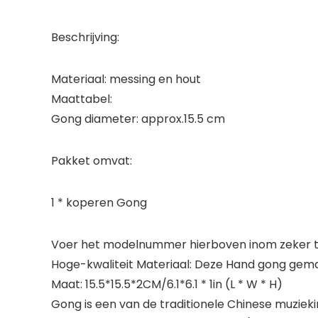
Beschrijving:
Materiaal: messing en hout
Maattabel:
Gong diameter: approx.15.5 cm
Pakket omvat:
1 * koperen Gong
Voer het modelnummer hierboven inom zeker te
Hoge-kwaliteit Materiaal: Deze Hand gong gema
Maat: 15.5*15.5*2CM/6.1*6.1 * 1in (L * W * H)
Gong is een van de traditionele Chinese muzieki