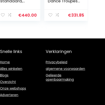
standaard,
Dance Troupes
beuken en klepel
Symphony
Orchestra
Singing Bowls
€
440.00
€
331.85
Muziekinstrumen
ten Toddler
Toys 60cm
Gong met…
Snelle links
Verklaringen
Home
Privacybeleid
Alles winkelen
algemene voorwaarden
Blogs
Gelieerde
openbaarmaking
Overzicht
Onze webshops
Adverteren