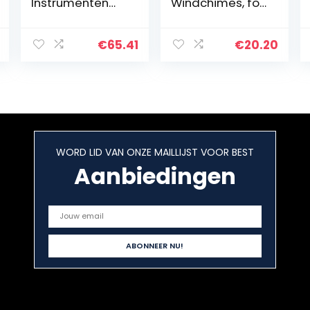
Instrumenten
Windchimes, for
Koper Cymbals
Music cadeau
Opera Gong
voor
met Ronde
lesmateriaal
€
65.41
€
20.20
Speel Hamer for
voor
Muziekinstrumen
muziekonderwijs
ten Toddler…
voor
amateurprestat
ies
WORD LID VAN ONZE MAILLIJST VOOR BEST
Aanbiedingen