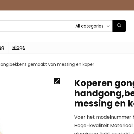
All categories
ag
Blogs
gong,bekkens gemaakt van messing en koper
Koperen gon
handgong,be
messing en 
Voer het modelnummer hi
Hoge-kwaliteit Materiaa
aluminium, licht gewicht