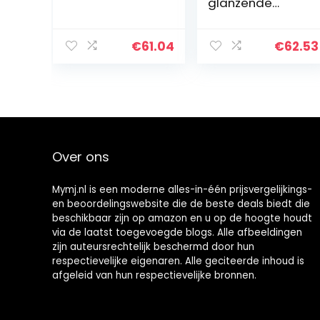
glanzende
klankschaal, stijl
2 Tibetaanse
klankschaal set
€
61.04
€
62.53
handig voor
meditatie,
yoga…
Over ons
Mymj.nl is een moderne alles-in-één prijsvergelijkings-
en beoordelingswebsite die de beste deals biedt die
beschikbaar zijn op amazon en u op de hoogte houdt
via de laatst toegevoegde blogs. Alle afbeeldingen
zijn auteursrechtelijk beschermd door hun
respectievelijke eigenaren. Alle geciteerde inhoud is
afgeleid van hun respectievelijke bronnen.