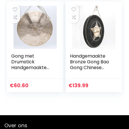
Gong met
Handgemaakte
Drumstick
Bronze Gong Bao
Handgemaakte
Gong Chinese
Messing Musical
Gongs, traditionele
Chinese Feng
percussie-
Percussion
muziekinstrument
€
60.60
€
139.99
Instrument Game
met hamer,
Shows Stage Prop
cadeau voor
Toy Classroom Su
yogo…
Gong (Color :
28cm)
Over ons