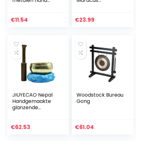
metalen hand
Maracas
bekken gong band
Noisemaker Dance
percussie muziek
Party Fiesta
Muziekinstrument
€
11.54
€
23.99
JIUYECAO Nepal
Woodstock Bureau
Handgemaakte
Gong
glanzende
klankschaal, stijl 2
Tibetaanse
klankschaal set
€
62.53
€
61.04
handig voor
meditatie, yoga…