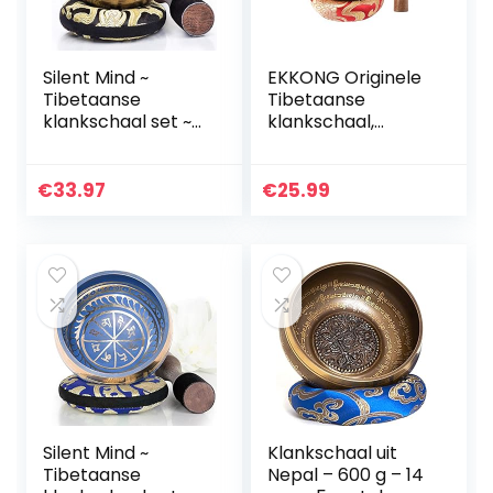
Silent Mind ~
EKKONG Originele
Tibetaanse
Tibetaanse
klankschaal set ~
klankschaal,
Bronzen Mantra
handgemaakte
Design ~ Met
klankschaal, set
dubbelzijdige
klankschalen met
€
33.97
€
25.99
hamer en zijden
leren klos en
kussentje ~
klankschaalkussen
bevordert
…
harmonie, chakra
healing, en
mindfulness ~
prachtig geschenk
Silent Mind ~
Klankschaal uit
Tibetaanse
Nepal – 600 g – 14