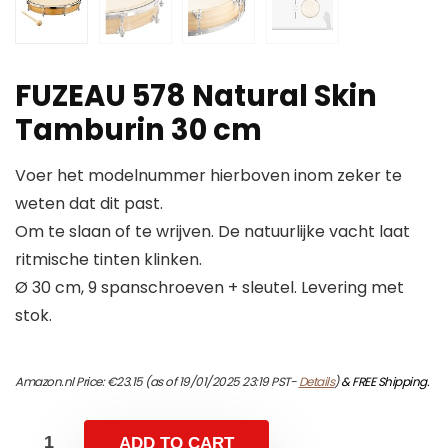
FUZEAU 578 Natural Skin
Tamburin 30 cm
Voer het modelnummer hierboven inom zeker te
weten dat dit past.
Om te slaan of te wrijven. De natuurlijke vacht laat
ritmische tinten klinken.
Ø 30 cm, 9 spanschroeven + sleutel. Levering met
stok.
Amazon.nl Price:
€
23.15
(as of 19/01/2025 23:19 PST-
Details
)
&
FREE Shipping
.
ADD TO CART