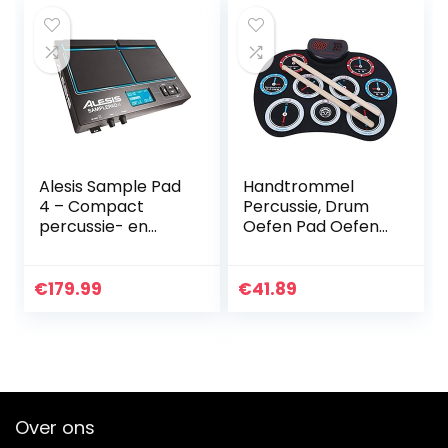
Taal
Tarnag/TAMBORA
/ESRAJ/SITAR/Shr
uti Box/RADEL
Saarang/harmonix
Alesis Sample Pad
Handtrommel
4 – Compact
Percussie, Drum
percussie- en
Oefen Pad Oefen
sample-
Pad Kit Roll Up
triggerinstrument
Drum Oefen Pad
met 4
voor Kinderen
€
179.99
€
41.89
snelheidsgevoelige
Volwassenen
pads, 25
drumgeluiden en
SD/SDHC-
kaartsleuf
Over ons