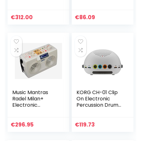
Meshvellen
Hand Drum
Drumpads,
Percussion
Superstevig Stalen
Practice Pad Kit
€
312.00
€
86.09
Rack, 100+
voor kinderen
Geluiden, 30
Volwassenen
Meespeeltracks,
voor…
Aansluitkabels,
Drumstokken en
Drumsleutel
Music Mantras
KORG CH-01 Clip
Radel Milan+
On Electronic
Electronic
Percussion Drum
Tanpura
Kit
Tabla/electronic
tanpura/electroni
€
296.95
€
119.73
c tabla/digital Taal
Tarnag/electronic