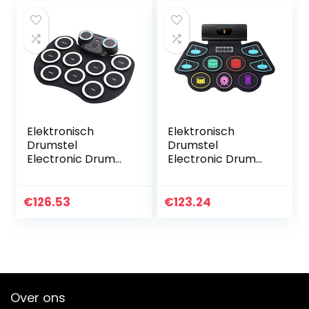
Elektronisch
Elektronisch
Drumstel
Drumstel
Electronic Drum
Electronic Drum
Set 9-Piece
Set, Adult Beginner
Flashing Light
Draagbaar
Bluetooth
Vouwen Entry
€
126.53
€
123.24
Draagbare
Practal Pedal voor
opvouwbare
Kinderen en…
beginnerspad
voor…
Over ons