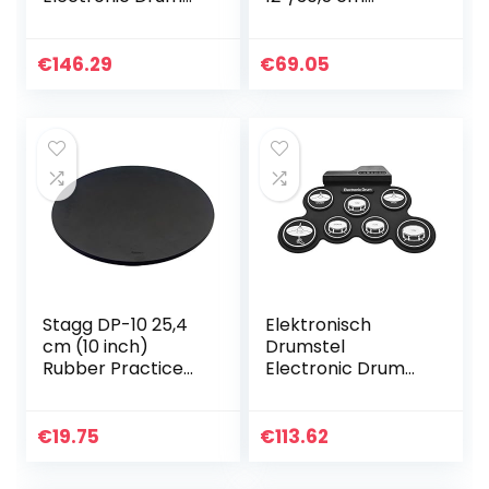
Set 9-delige
Durchmesser
draagbare handrol
voor kinderen voor
€
146.29
€
69.05
Kinderen en
Volwassenen
(Color…
Stagg DP-10 25,4
Elektronisch
cm (10 inch)
Drumstel
Rubber Practice
Electronic Drum
Pad
Set, 7-Sided Entry-
Level Folding
Silicone Draagbare
€
19.75
€
113.62
Percussion
Instrument voor…