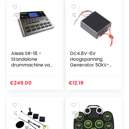
Alesis SR-18 –
DC4.8V-6V
Standalone
Hoogspanning
drummachine van
Generator 50kV-
studiokwaliteit met
800kV Super
ingebouwde
Elektrische Arc
geluidsbibliotheek,
Module, Boost Step
€
249.00
€
12.19
prestatiegerichte
up Power Module
I/O en ingebouwde
Hoogspanning…
effecten/process
ors