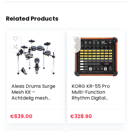
Related Products
Alesis Drums Surge
KORG KR-55 Pro
Mesh Kit –
Multi-Function
Achtdelig mesh
Rhythm Digital
elektronisch
Drum Machine
drumstel met 385
elektronische /
€
639.00
€
328.90
akoestische
drumkitgeluiden…