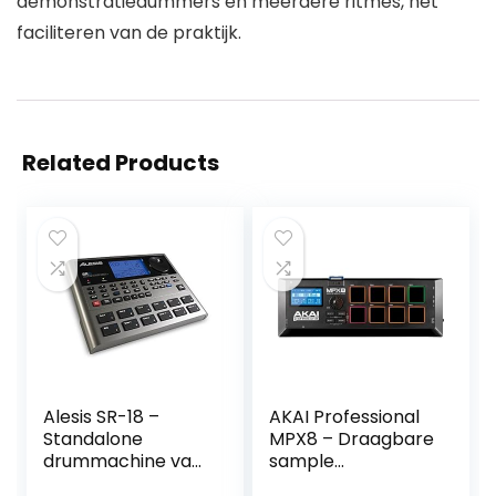
demonstratiedummers en meerdere ritmes, het
faciliteren van de praktijk.
Related Products
Alesis SR-18 –
AKAI Professional
Standalone
MPX8 – Draagbare
drummachine van
sample
studiokwaliteit met
padcontroller met