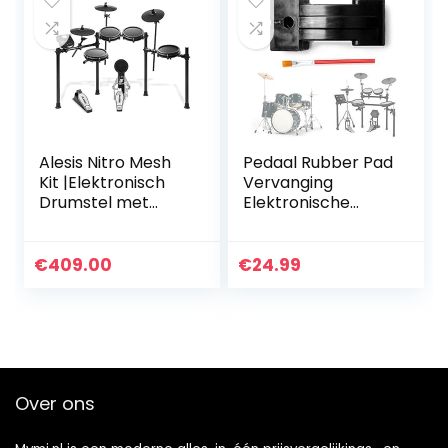
Alesis Nitro Mesh
Pedaal Rubber Pad
Kit |Elektronisch
Vervanging
Drumstel met
Elektronische
Meshvellen
Drums Hi Hat FD-8
Drumpads,
controller trigger
Superstevig
schakelaar voor
€
409.00
€
24.99
Aluminium Rack,
Roland TD4 TD9
385 Geluiden, 60
TD11 TD15…
Meespeeltracks,
Aansluitkabels,
Drumstokken en
Drumsleutel
Over ons