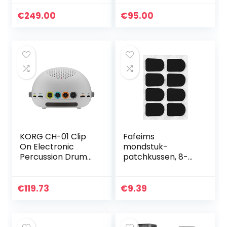
ingebouwde
8
geluidsbibliotheek,
prestatiegerichte
€
249.00
€
95.00
prestatiegerichte
aanslaggevoelige
I/O en ingebouwde
pads, MIDI-
effecten/process
connectiviteit en
ors
ingebouwde SD-
kaartsleuf
KORG CH-01 Clip
Fafeims
On Electronic
mondstuk-
Percussion Drum
patchkussen, 8-
Kit
delig saxofoon
mondstukkussen
met rubber voor
€
119.73
€
9.39
Sopran-Alt-
Tenor-Saxofoon-
klarinet, zwart…