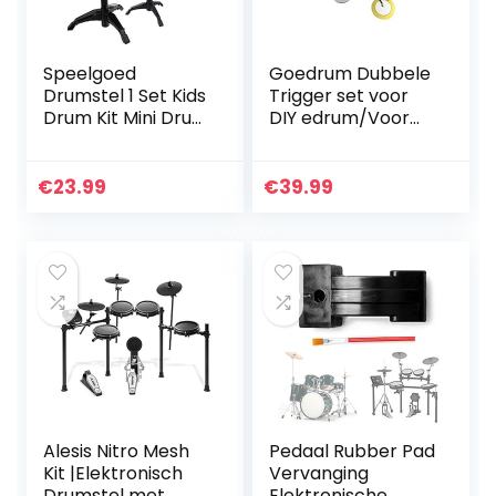
Speelgoed
Goedrum Dubbele
Drumstel 1 Set Kids
Trigger set voor
Drum Kit Mini Drum
DIY edrum/Voor
Kit Speelgoed Voor
Gebruik op
Kinderen
Akoestisch Houten
Draagbare
Drum Shell
€
23.99
€
39.99
Praktische Drum
Kit Met Stoel…
Alesis Nitro Mesh
Pedaal Rubber Pad
Kit |Elektronisch
Vervanging
Drumstel met
Elektronische