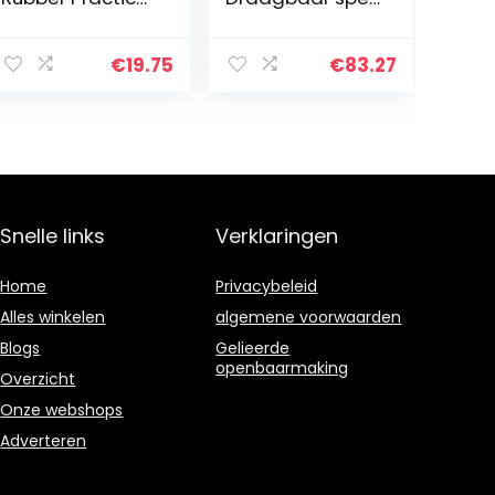
Pad
met
pedaalbatterij
voor Beginner
€
19.75
€
83.27
Electronic Drum
Set voor
Kinderen en…
Snelle links
Verklaringen
Home
Privacybeleid
Alles winkelen
algemene voorwaarden
Blogs
Gelieerde
openbaarmaking
Overzicht
Onze webshops
Adverteren