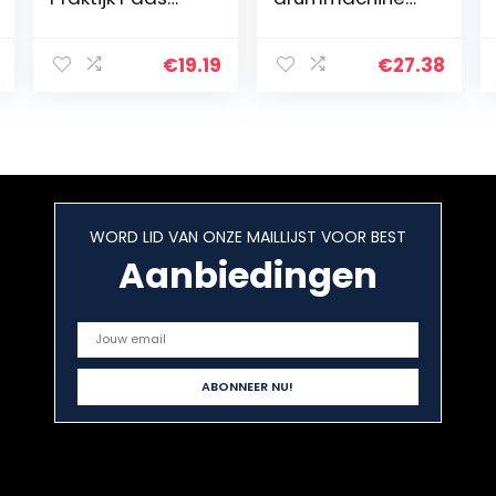
Rubber Foam
oefenpad
Bass Snare
Drum Sound Off
€
19.19
€
27.38
Stille Mute
Silencer Set voor
Drum Tone…
WORD LID VAN ONZE MAILLIJST VOOR BEST
Aanbiedingen