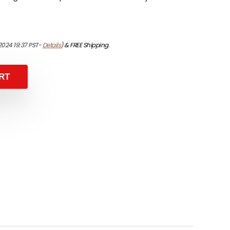
/2024 19:37 PST-
Details
)
&
FREE Shipping
.
RT