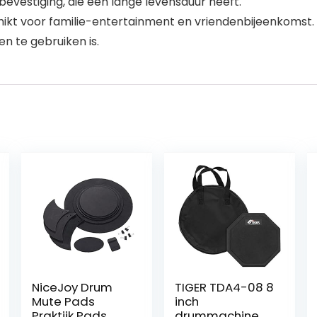
evestiging, die een lange levensduur heeft.
ikt voor familie-entertainment en vriendenbijeenkomst.
n te gebruiken is.
NiceJoy Drum
TIGER TDA4-08 8
Mute Pads
inch
Praktijk Pads
drummachine