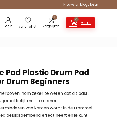
Nieuws en blogs lezen
0
0
€
0.00
Login
Vergelijken
verlanglijst
e Pad Plastic Drum Pad
or Drum Beginners
erboven inom zeker te weten dat dit past.
m, gemakkelijk mee te nemen.
 verminderen van katoen wordt in de trommel
d geluidsdempend effect heeft en je kunt