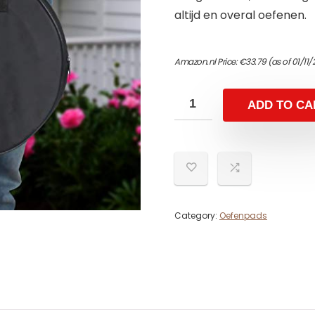
altijd en overal oefenen.
Amazon.nl Price:
€
33.79
(as of 01/11
ADD TO CA
Category:
Oefenpads