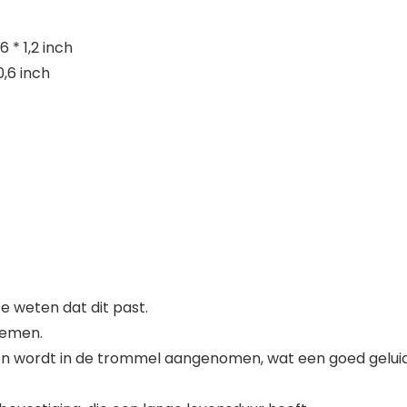
 * 1,2 inch
0,6 inch
 weten dat dit past.
nemen.
n wordt in de trommel aangenomen, wat een goed geluids