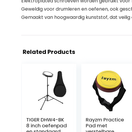
Elektroplated schroeven worden gebruikt voor b
Geweldig voor drumleren en oefenen, ook gesch
Gemaakt van hoogwaardig kunststof, dat veilig e
Related Products
TIGER DHW4-BK
Rayzm Practice
8 inch oefenpad
Pad met
en standaard
verstelbare