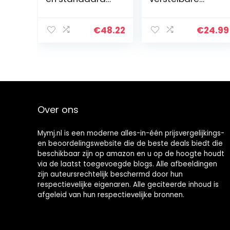
pack voor
riem, draagbaar
beginners,
drum pad met
warm-ups en
echte trommel
€
48.22
€
24.99
praktijk Snare
feel, 4 inch (10,2
Tom Rudiments
cm) siliconen
pad…
Over ons
Mymj.nl is een moderne alles-in-één prijsvergelijkings-
en beoordelingswebsite die de beste deals biedt die
beschikbaar zijn op amazon en u op de hoogte houdt
via de laatst toegevoegde blogs. Alle afbeeldingen
zijn auteursrechtelijk beschermd door hun
respectievelijke eigenaren. Alle geciteerde inhoud is
afgeleid van hun respectievelijke bronnen.