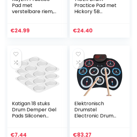
Pad met
Practice Pad met
verstelbare riem,
Hickory 5B
draagbaar drum
Drumsticks
pad met echte
trommel feel, 4
€
24.99
€
24.40
inch (10,2 cm)
siliconen pad…
Katigan 18 stuks
Elektronisch
Drum Demper Gel
Drumstel
Pads Siliconen
Electronic Drum
Drums Silencer
Set, Roll Up Drum
Voor Drums Tone
Adult Charging
Control-Clear
Audio Game
€
7.44
€
83.27