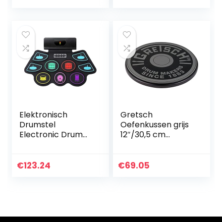
Folding Percussion
Pad voor
Kinderen…
Elektronisch
Gretsch
Drumstel
Oefenkussen grijs
Electronic Drum
12″/30,5 cm
Set, Adult Beginner
Durchmesser
Draagbaar
Vouwen Entry
€
123.24
€
69.05
Practal Pedal voor
Kinderen en…