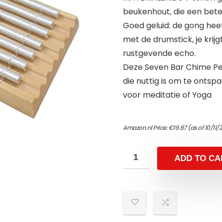
beukenhout, die een bete
Goed geluid: de gong heef
met de drumstick, je krij
rustgevende echo.
Deze Seven Bar Chime Pe
die nuttig is om te onts
voor meditatie of Yoga
Amazon.nl Price:
€
19.87
(as of 10/11
ADD TO CA