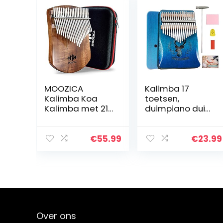
MOOZICA
Kalimba 17
Kalimba Koa
toetsen,
Kalimba met 21
duimpiano duim
toetsen,
piano vinger
massief houten
solide kalimba
bord,
instrument, met
€
55.99
€
23.99
professionele
leren songboek
Kalimba
en tuning hamer
duimpiano
en stoffen…
Marimba met
leerinstructie en
hoogwaardige
draagtas
Over ons
(Acacia Koa, 21-