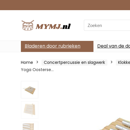
Search
for:
Bladeren door rubrieken
Deal van de d
Home
Concertpercussie en slagwerk
Klokk
Yoga Oosterse…