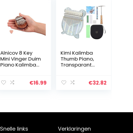
Alnicov 8 Key
Kimi Kalimba
Mini Vinger Duim
Thumb Piano,
Piano Kalimba
Transparant
Hout Mahonie
Gekleurde Licht
Muzikale Goede
Acryl Vinger
Accessoire
Piano, 17-tone
€
16.99
€
32.82
Hanger Gift
Kalimba
Reflected
Gekleurde Light
Bear…
Snelle links
Verklaringen