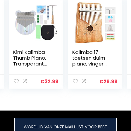
Kimi Kalimba
Kalimba 17
Thumb Piano,
toetsen duim
Transparant
piano, vinger
gekleurde lichte
piano met
acryl vinger
muziekboek &
piano, Kalimba
Tune hamer,
€
32.99
€
29.99
17-tone Bear
draagbare
Model, met
Mbira Sanza
hamer…
Afrikaanse
houten vinger…
WORD LID VAN ONZE MAILLIJST VOOR BEST