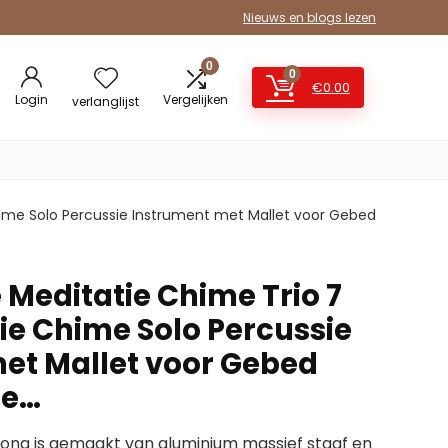
Nieuws en blogs lezen
0
0
€
0.00
Login
Vergelijken
verlanglijst
ime Solo Percussie Instrument met Mallet voor Gebed
 Meditatie Chime Trio 7
ie Chime Solo Percussie
et Mallet voor Gebed
se…
ong is gemaakt van aluminium massief staaf en