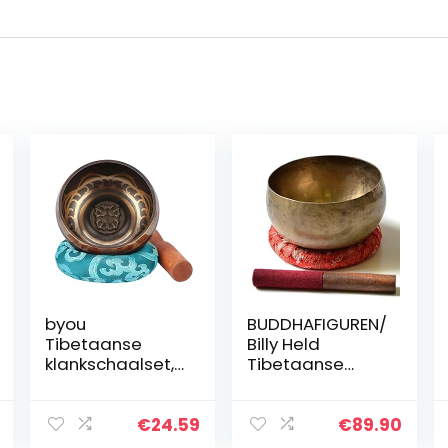
byou
BUDDHAFIGUREN/
Tibetaanse
Billy Held
klankschaalset,
Tibetaanse
klankschalenset,
Khobre-
9,5 cm,
klankschalenset
traditionele
met
€
24.59
€
89.90
klankschaal met
accessoires,