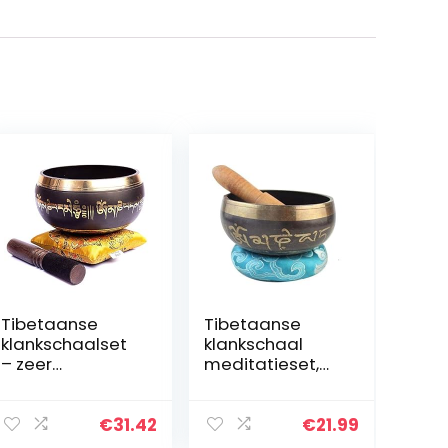
Tibetaanse
Tibetaanse
klankschaalset
klankschaal
– zeer
meditatieset,
gemakkelijk te
klankschaal,
spelen
chakrakommen
authentiek
om nuttig te zijn
€
31.42
€
21.99
handgemaakt
voor meditatie,