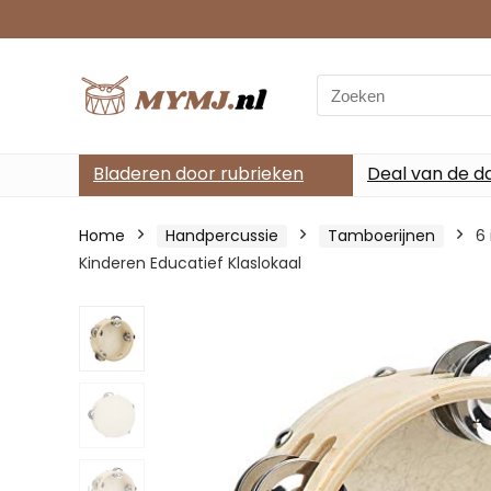
Search
for:
Bladeren door rubrieken
Deal van de d
Home
Handpercussie
Tamboerijnen
6
Kinderen Educatief Klaslokaal