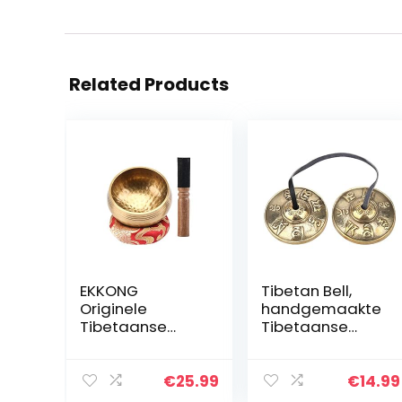
Related Products
EKKONG
Tibetan Bell,
Originele
handgemaakte
Tibetaanse
Tibetaanse
klankschaal,
meditatie Bell
handgemaakte
boeddhistisch
klankschaal, set
percussie-
€
25.99
€
14.99
klankschalen
instrument(#2)