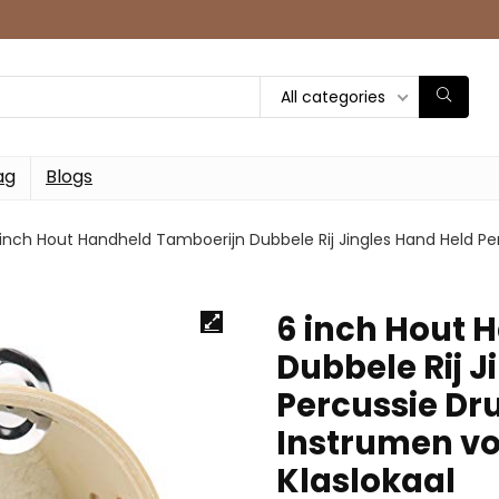
All categories
ag
Blogs
 inch Hout Handheld Tamboerijn Dubbele Rij Jingles Hand Held P
6 inch Hout 
Dubbele Rij J
Percussie Dr
Instrumen vo
Klaslokaal