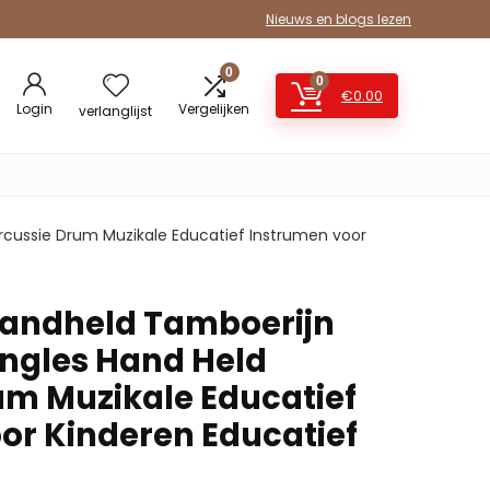
Nieuws en blogs lezen
0
0
€
0.00
Login
Vergelijken
verlanglijst
ercussie Drum Muzikale Educatief Instrumen voor
Handheld Tamboerijn
ingles Hand Held
um Muzikale Educatief
or Kinderen Educatief